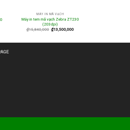
MÁY IN MÃ VẠCH
Máy in tem mã vạch Zebra ZT230
20
(203dpi)
₫
15,840,000
₫
13,500,000
PAGE