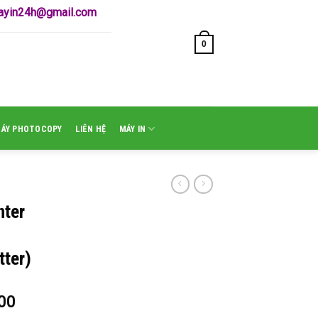
mayin24h@gmail.com
0
GIỎ HÀNG /
₫
0
MÁY PHOTOCOPY
LIÊN HỆ
MÁY IN
nter
ter)
00