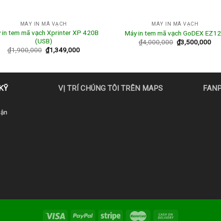
MÁY IN MÃ VẠCH
MÁY IN MÃ VẠCH
 in tem mã vạch Xprinter XP 420B
Máy in tem mã vạch GoDEX EZ1
(USB)
₫
4,000,000
₫
3,500,000
₫
1,900,000
₫
1,349,000
KỸ
VỊ TRÍ CHÚNG TÔI TRÊN MAPS
FAN
uận