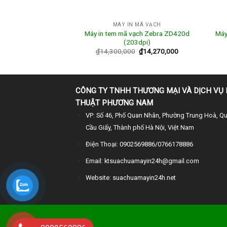
 MÃ VẠCH
MÁY IN MÃ VẠCH
 vạch TSC TE300
Máy in tem mã vạch Zebra ZD420d
Máy
0dpi)
(203dpi)
0
₫
5,350,000
₫
14,300,000
₫
14,270,000
CÔNG TY TNHH THƯƠNG MẠI VÀ DỊCH VỤ 
THUẬT PHƯƠNG NAM
VP: Số 46, Phố Quan Nhân, Phường Trung Hoà, Q
Cầu Giấy, Thành phố Hà Nội, Việt Nam
Điện Thoại: 0902569886/0766178886
Email: ktsuachuamayin24h@gmail.com
Website: suachuamayin24h.net