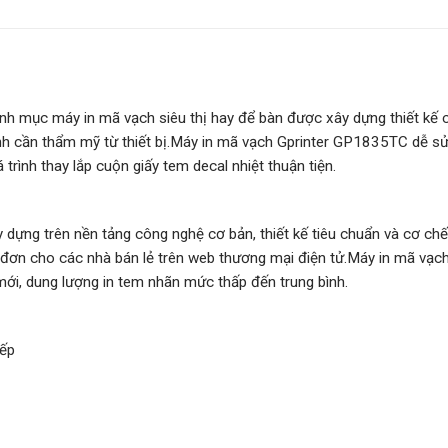
 mục máy in mã vạch siêu thị hay để bàn được xây dựng thiết kế c
nh cần thẩm mỹ từ thiết bị.Máy in mã vạch Gprinter GP1835TC dễ s
trình thay lắp cuộn giấy tem decal nhiệt thuận tiện.
ựng trên nền tảng công nghệ cơ bản, thiết kế tiêu chuẩn và cơ ch
 đơn cho các nhà bán lẻ trên web thương mại điện tử.Máy in mã vạ
ới, dung lượng in tem nhãn mức thấp đến trung bình.
iếp