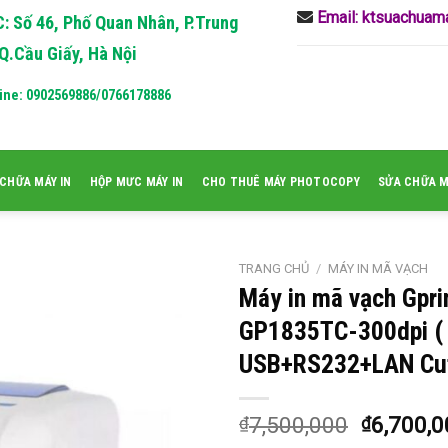
Email: ktsuachua
: Số 46, Phố Quan Nhân, P.Trung
Q.Cầu Giấy, Hà Nội
ine: 0902569886/0766178886
CHỮA MÁY IN
HỘP MƯC MÁY IN
CHO THUÊ MÁY PHOTOCOPY
SỬA CHỮA 
TRANG CHỦ
/
MÁY IN MÃ VẠCH
Máy in mã vạch Gpri
GP1835TC-300dpi (
USB+RS232+LAN Cut
7,500,000
6,700,0
₫
₫