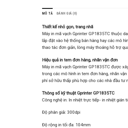
MÔ TẢ
ĐÁNH GIÁ (0)
Thiết kế nhỏ gọn, trang nhã
Máy in mã vạch Gprinter GP1835TC thuộc danh
lắp đặt vào hệ thống bán hàng hay các mô hì
thao tác đơn giản, lòng máy thoáng hỗ trợ quá 
Hiệu quả in tem đơn hàng, nhãn vận đơn
Máy in mã vạch Gprinter GP1835TC được xây d
trong các mô hình in tem đơn hàng, nhãn vận
phí sở hữu thấp phù hợp cho các nhà đầu tư m
Thông số kỹ thuật Gprinter GP1835TC
Công nghệ in: In nhiệt trực tiếp- in nhiệt gián t
Độ phân giải: 300dpi
Độ rộng in tối đa: 104mm