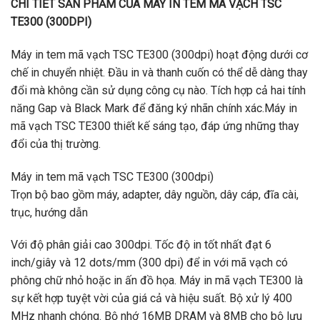
CHI TIẾT SẢN PHẨM CỦA MÁY IN TEM MÃ VẠCH TSC
TE300 (300DPI)
Máy in tem mã vạch TSC TE300 (300dpi) hoạt động dưới cơ
chế in chuyển nhiệt. Đầu in và thanh cuốn có thể dễ dàng thay
đổi mà không cần sử dụng công cụ nào. Tích hợp cả hai tính
năng Gap và Black Mark để đăng ký nhãn chính xác.Máy in
mã vạch TSC TE300 thiết kế sáng tạo, đáp ứng những thay
đổi của thị trường.
Máy in tem mã vạch TSC TE300 (300dpi)
Trọn bộ bao gồm máy, adapter, dây nguồn, dây cáp, đĩa cài,
trục, hướng dẫn
Với độ phân giải cao 300dpi. Tốc độ in tốt nhất đạt 6
inch/giây và 12 dots/mm (300 dpi) để in với mã vạch có
phông chữ nhỏ hoặc in ấn đồ họa. Máy in mã vạch TE300 là
sự kết hợp tuyệt vời của giá cả và hiệu suất. Bộ xử lý 400
MHz nhanh chóng. Bộ nhớ 16MB DRAM và 8MB cho bộ lưu