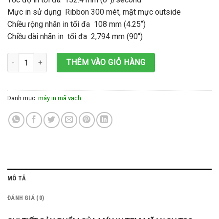
Mực in sử dụng Ribbon 300 mét, mặt mực outside
Chiều rộng nhãn in tối đa 108 mm (4.25“)
Chiều dài nhãn in tối đa 2,794 mm (90“)
Máy in tem mã vạch TSC TE300 (300dpi) số lượng
THÊM VÀO GIỎ HÀNG
Danh mục:
máy in mã vạch
MÔ TẢ
ĐÁNH GIÁ (0)