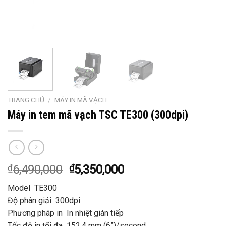
TRANG CHỦ
/
MÁY IN MÃ VẠCH
Máy in tem mã vạch TSC TE300 (300dpi)
₫
6,490,000
₫
5,350,000
Model TE300
Độ phân giải 300dpi
Phương pháp in In nhiệt gián tiếp
Tốc độ in tối đa 152.4 mm (6”)/second