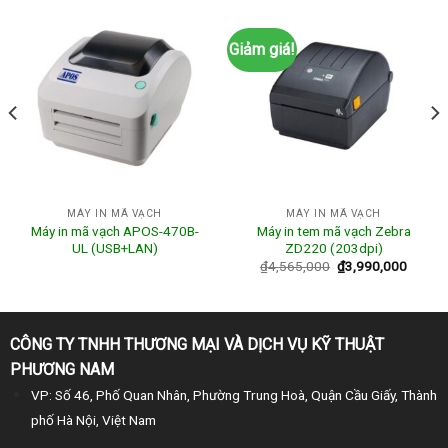
Giảm giá!
MÁY IN MÃ VẠCH
MÁY IN MÃ VẠCH
Máy in mã vạch APOS-470B-
Máy in tem mã vạch Zebra
UL (USB+LAN)
ZD220 (203dpi)
₫
4,565,000
₫
3,990,000
CÔNG TY TNHH THƯƠNG MẠI VÀ DỊCH VỤ KỸ THUẬT
PHƯƠNG NAM
VP: Số 46, Phố Quan Nhân, Phường Trung Hoà, Quận Cầu Giấy, Thành
phố Hà Nội, Việt Nam