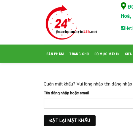
Skip
ĐC
to
Hoà, 
content
Hotl
SẢN PHẨM
TRANG CHỦ
ĐỔ MỰC MÁY IN
SỬA 
Quên mật khẩu? Vui lòng nhập tên đăng nhập 
Tên đăng nhập hoặc email
ĐẶT LẠI MẬT KHẨU