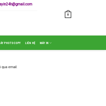
mayin24h@gmail.com
0
GIỎ HÀNG /
₫
0
MÁY PHOTOCOPY
LIÊN HỆ
MÁY IN
 qua email.