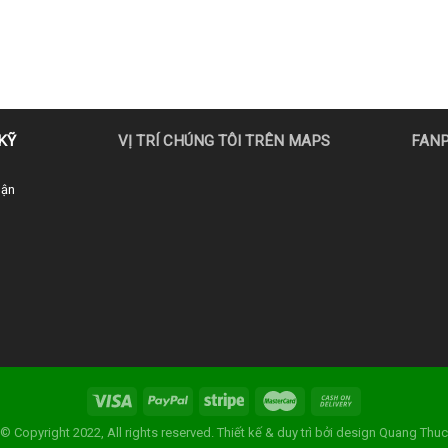
KỸ
VỊ TRÍ CHÚNG TÔI TRÊN MAPS
FAN
uận
© Copyright 2022, All rights reserved. Thiết kế & duy trì bởi
design Quang Thuc