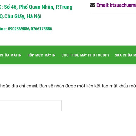
Email: ktsuachua
: Số 46, Phố Quan Nhân, P.Trung
Q.Cầu Giấy, Hà Nội
ine: 0902569886/0766178886
CHỮA MÁY IN
HỘP MƯC MÁY IN
CHO THUÊ MÁY PHOTOCOPY
SỬA CHỮA 
hoặc địa chỉ email. Bạn sẽ nhận được một liên kết tạo mật khẩu mới