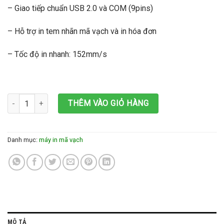
– Giao tiếp chuẩn USB 2.0 và COM (9pins)
– Hỗ trợ in tem nhãn mã vạch và in hóa đơn
– Tốc độ in nhanh: 152mm/s
Máy in tem mã vạch Xprinter XP 370B số lượng
THÊM VÀO GIỎ HÀNG
Danh mục:
máy in mã vạch
MÔ TẢ