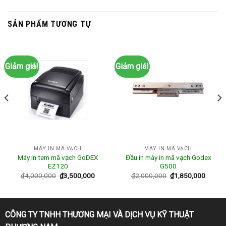
SẢN PHẨM TƯƠNG TỰ
Giảm giá!
Giảm giá!
MÁY IN MÃ VẠCH
MÁY IN MÃ VẠCH
Máy in tem mã vạch GoDEX
Đầu in máy in mã vạch Godex
EZ120
G500
₫
4,000,000
₫
3,500,000
₫
2,000,000
₫
1,850,000
CÔNG TY TNHH THƯƠNG MẠI VÀ DỊCH VỤ KỸ THUẬT