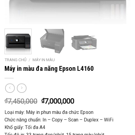
TRANG CHỦ
/
MÁY IN MÀU
Máy in màu đa năng Epson L4160
₫
7,450,000
₫
7,000,000
Loại máy: Máy in phun màu đa chức Epson
Chức năng chuẩn: In – Copy – Scan – Duplex – WiFi
Khổ giấy: Tối đa A4
Tốc độ in: 33 trang đen/phút, 15 trang màu/phút