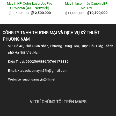
Máy in HP Color LaserJet Pro
Máy in laser màu Canon LBP
CP5225n (A3 + Network)
621Cw
₫
33,500,000
₫
32,500,000
₫
11,000,000
₫
10,490,000
CÔNG TY TNHH THƯƠNG MẠI VÀ DỊCH VỤ KỸ THUẬT
PHƯƠNG NAM
VP: Số 46, Phố Quan Nhân, Phường Trung Hoà, Quận Cầu Giấy, Thành
phố Hà Nội, Việt Nam
Điện Thoại: 0902569886/0766178886
Email: ktsuachuamayin24h@gmail.com
Website: suachuamayin24h.net
VỊ TRÍ CHÚNG TÔI TRÊN MAPS