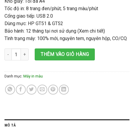
Khổ giấy: Tối đa A4
Tốc độ in: 8 trang đen/phút; 5 trang màu/phút
Cổng giao tiếp: USB 2.0
Dùng mực: HP GT51 & GT52
Bảo hành: 12 tháng tại nơi sử dụng (Xem chi tiết)
Tình trạng máy: 100% mới, nguyên tem, nguyên hộp, CO/CQ
Máy in HP Ink Tank 315 AIO (In màu/ Scan/ Copy) số lượng
THÊM VÀO GIỎ HÀNG
Danh mục:
Máy in màu
MÔ TẢ