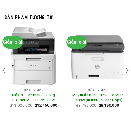
SẢN PHẨM TƯƠNG TỰ
Giảm giá!
Giảm giá!
MÁY IN MÀU
MÁY IN MÀU
Máy in laser màu đa năng
Máy in đa năng HP Color MFP
Brother MFC-L3750Cdw
178nw (In màu/ Scan/ Copy)
₫
13,000,000
₫
12,450,000
₫
8,750,000
₫
8,190,000