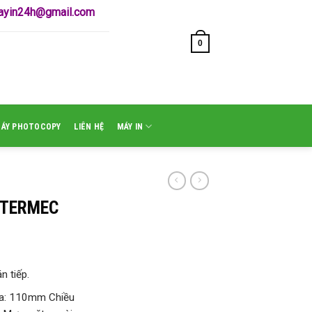
mayin24h@gmail.com
0
GIỎ HÀNG /
₫
0
MÁY PHOTOCOPY
LIÊN HỆ
MÁY IN
NTERMEC
án tiếp.
 đa: 110mm Chiều