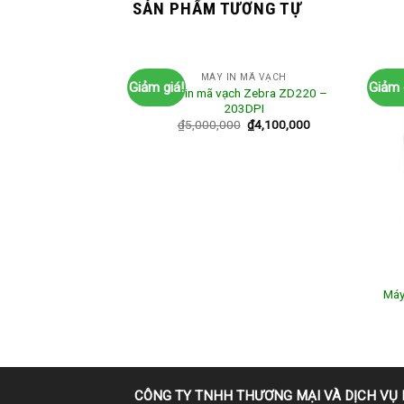
SẢN PHẨM TƯƠNG TỰ
MÁY IN MÃ VẠCH
Giảm giá!
Giảm 
Máy in mã vạch Zebra ZD220 –
203DPI
₫
5,000,000
₫
4,100,000
 MÃ VẠCH
 vạch TSC TE300
Máy
0dpi)
0
₫
5,350,000
CÔNG TY TNHH THƯƠNG MẠI VÀ DỊCH VỤ 