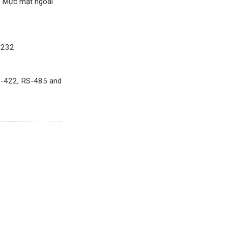
n: Mực mặt ngoài
-232
RS-422, RS-485 and