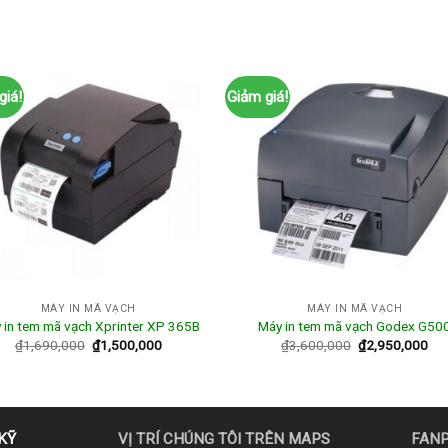
giá!
Giảm giá!
MÁY IN MÃ VẠCH
MÁY IN MÃ VẠCH
 in tem mã vạch Xprinter XP 365B
Máy in tem mã vạch Godex G50
₫
1,690,000
₫
1,500,000
₫
3,600,000
₫
2,950,000
KỸ
VỊ TRÍ CHÚNG TÔI TRÊN MAPS
FAN