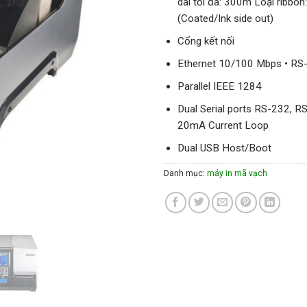
dài tối đa: 300m Loại ribbo
(Coated/Ink side out)
Cổng kết nối
Ethernet 10/100 Mbps • RS
Parallel IEEE 1284
Dual Serial ports RS-232, 
20mA Current Loop
Dual USB Host/Boot
Danh mục:
máy in mã vạch