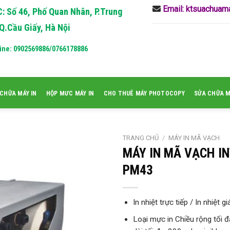
Email: ktsuachua
: Số 46, Phố Quan Nhân, P.Trung
Q.Cầu Giấy, Hà Nội
ine: 0902569886/0766178886
CHỮA MÁY IN
HỘP MƯC MÁY IN
CHO THUÊ MÁY PHOTOCOPY
SỬA CHỮA 
TRANG CHỦ
/
MÁY IN MÃ VẠCH
MÁY IN MÃ VẠCH I
PM43
In nhiệt trực tiếp / In nhiệt gi
Loại mực in Chiều rộng tối