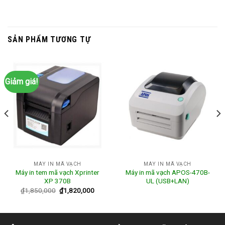
SẢN PHẨM TƯƠNG TỰ
Giảm giá!
MÁY IN MÃ VẠCH
MÁY IN MÃ VẠCH
Máy in tem mã vạch Xprinter
Máy in mã vạch APOS-470B-
XP 370B
UL (USB+LAN)
₫
1,850,000
₫
1,820,000