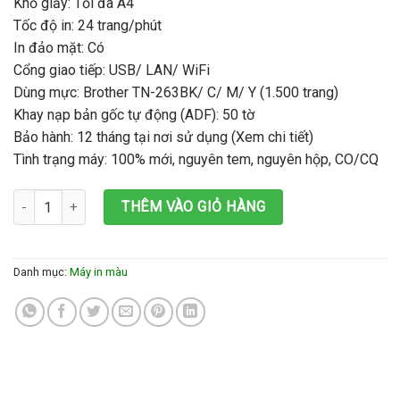
Khổ giấy: Tối đa A4
Tốc độ in: 24 trang/phút
In đảo mặt: Có
Cổng giao tiếp: USB/ LAN/ WiFi
Dùng mực: Brother TN-263BK/ C/ M/ Y (1.500 trang)
Khay nạp bản gốc tự động (ADF): 50 tờ
Bảo hành: 12 tháng tại nơi sử dụng (Xem chi tiết)
Tình trạng máy: 100% mới, nguyên tem, nguyên hộp, CO/CQ
Máy in laser màu đa năng Brother MFC-L3750Cdw số lượng
THÊM VÀO GIỎ HÀNG
Danh mục:
Máy in màu