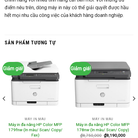
điểm nêu trên, dòng máy in này có thể giải quyết được hầu
hết mọi nhu cầu công việc của khách hàng doanh nghiệp.
SẢN PHẨM TƯƠNG TỰ
Giảm giá!
Giảm giá!
MÁY IN MÀU
MÁY IN MÀU
Máy in đa năng HP Color MFP
Máy in đa năng HP Color MFP
179fnw (In màu/ Scan/ Copy/
178nw (In màu/ Scan/ Copy)
Fax)
₫
8,750,000
₫
8,190,000