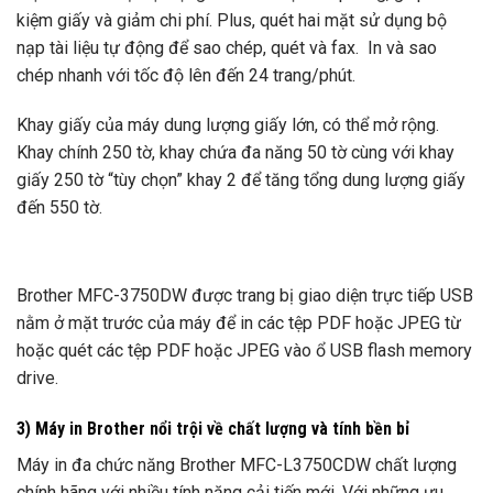
kiệm giấy và giảm chi phí. Plus, quét hai mặt sử dụng bộ
nạp tài liệu tự động để sao chép, quét và fax. In và sao
chép nhanh với tốc độ lên đến 24 trang/phút.
Khay giấy của máy dung lượng giấy lớn, có thể mở rộng.
Khay chính 250 tờ, khay chứa đa năng 50 tờ cùng với khay
giấy 250 tờ “tùy chọn” khay 2 để tăng tổng dung lượng giấy
đến 550 tờ.
Brother MFC-3750DW được trang bị giao diện trực tiếp USB
nằm ở mặt trước của máy để in các tệp PDF hoặc JPEG từ
hoặc quét các tệp PDF hoặc JPEG vào ổ USB flash memory
drive.
3) Máy in Brother nổi trội về chất lượng và tính bền bỉ
Máy in đa chức năng Brother MFC-L3750CDW chất lượng
chính hãng với nhiều tính năng cải tiến mới. Với những ưu