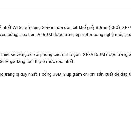
rẻ nhất. A160 sử dụng Giấy in hóa đơn bill khổ giấy 80mm(K80). XP-
 siêu cứng, siêu bền. A160M được trang bị motor công nghệ mới, giú
hiết kế vẻ ngoài với phong cách, nhỏ gọn. XP-A160M được trang bị
60M gia tăng tuổi thọ ở mức cao nhất.
 trang bị duy nhất 1 cổng USB. Giúp giảm chi phí sản xuất để đáp 