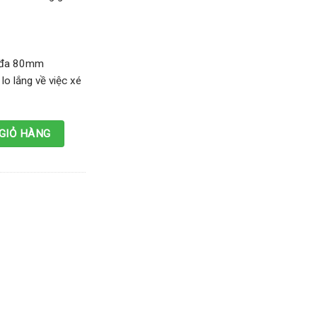
i đa 80mm
lo lắng về việc xé
 lượng
GIỎ HÀNG