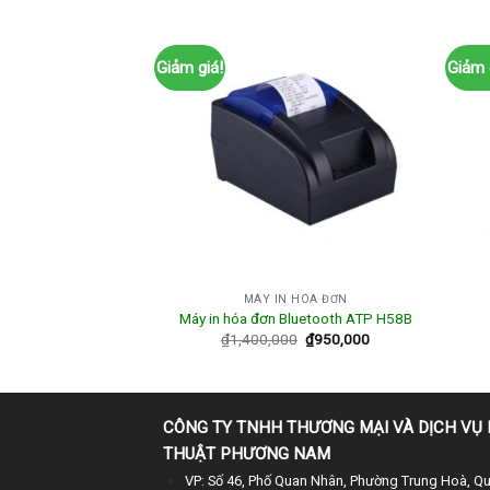
Giảm giá!
Giảm 
 HÓA ĐƠN
MÁY IN HÓA ĐƠN
Xprinter XP A160H
Máy in hóa đơn Bluetooth ATP H58B
0
₫
1,050,000
₫
1,400,000
₫
950,000
CÔNG TY TNHH THƯƠNG MẠI VÀ DỊCH VỤ 
THUẬT PHƯƠNG NAM
VP: Số 46, Phố Quan Nhân, Phường Trung Hoà, Q