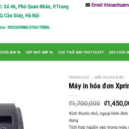
Email: ktsuachua
: Số 46, Phố Quan Nhân, P.Trung
Q.Cầu Giấy, Hà Nội
ine: 0902569886/0766178886
CHỮA MÁY IN
HỘP MƯC MÁY IN
CHO THUÊ MÁY PHOTOCOPY
SỬA CHỮA 
TRANG CHỦ
/
MÁY IN HÓA ĐƠN
Máy in hóa đơn Xpr
1,700,000
1,450,0
₫
₫
Kích thước nhỏ, ngoại hình đơn 
dụng
Tích hợp nguồn vào trong máy, 