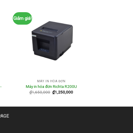
Giảm giá!
MÁY IN HÓA ĐƠN
-
Máy in hóa đơn Richta R200U
₫
1,650,000
₫
1,250,000
PAGE