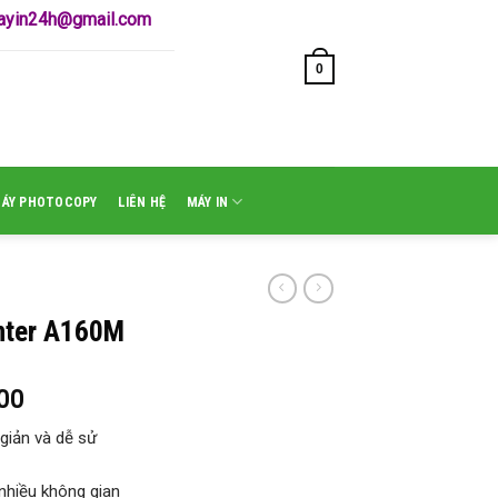
mayin24h@gmail.com
0
GIỎ HÀNG /
₫
0
MÁY PHOTOCOPY
LIÊN HỆ
MÁY IN
inter A160M
00
giản và dễ sử
nhiều không gian