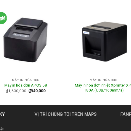
giá!
MÁY IN HÓA ĐƠN
MÁY IN HÓA ĐƠN
Máy in hoá đơn nhiệt Xprinter XP
Máy in hóa đơn APOS 58
T80A (USB/160mm/s)
₫
1,600,000
₫
940,000
KỸ
VỊ TRÍ CHÚNG TÔI TRÊN MAPS
FAN
uận