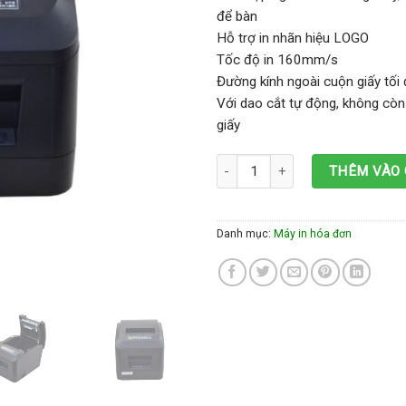
để bàn
Hỗ trợ in nhãn hiệu LOGO
Tốc độ in 160mm/s
Đường kính ngoài cuộn giấy tố
Với dao cắt tự động, không còn 
giấy
Máy in hóa đơn Xprinter A160M số
THÊM VÀO 
Danh mục:
Máy in hóa đơn