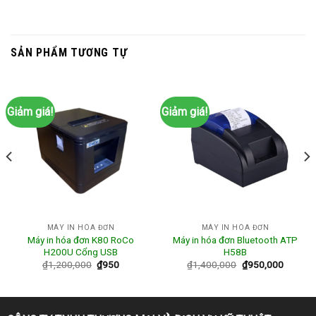
SẢN PHẨM TƯƠNG TỰ
Giảm giá!
Giảm giá!
MÁY IN HÓA ĐƠN
MÁY IN HÓA ĐƠN
Máy in hóa đơn K80 RoCo
Máy in hóa đơn Bluetooth ATP
H200U Cổng USB
H58B
₫
1,200,000
₫
950
₫
1,400,000
₫
950,000