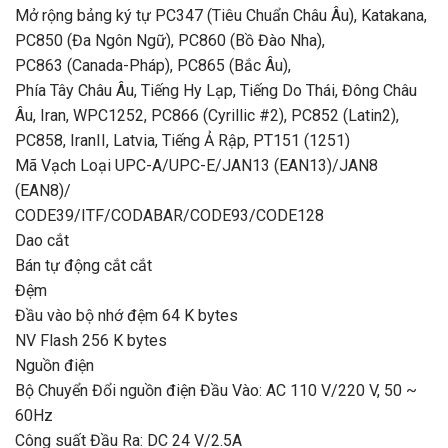
Mở rộng bảng ký tự PC347 (Tiêu Chuẩn Châu Âu), Katakana,
PC850 (Đa Ngôn Ngữ), PC860 (Bồ Đào Nha),
PC863 (Canada-Pháp), PC865 (Bắc Âu),
Phía Tây Châu Âu, Tiếng Hy Lạp, Tiếng Do Thái, Đông Châu
Âu, Iran, WPC1252, PC866 (Cyrillic #2), PC852 (Latin2),
PC858, IranII, Latvia, Tiếng Ả Rập, PT151 (1251)
Mã Vạch Loại UPC-A/UPC-E/JAN13 (EAN13)/JAN8
(EAN8)/
CODE39/ITF/CODABAR/CODE93/CODE128
Dao cắt
Bán tự động cắt cắt
Đệm
Đầu vào bộ nhớ đệm 64 K bytes
NV Flash 256 K bytes
Nguồn điện
Bộ Chuyển Đổi nguồn điện Đầu Vào: AC 110 V/220 V, 50 ~
60Hz
Công suất Đầu Ra: DC 24 V/2.5A