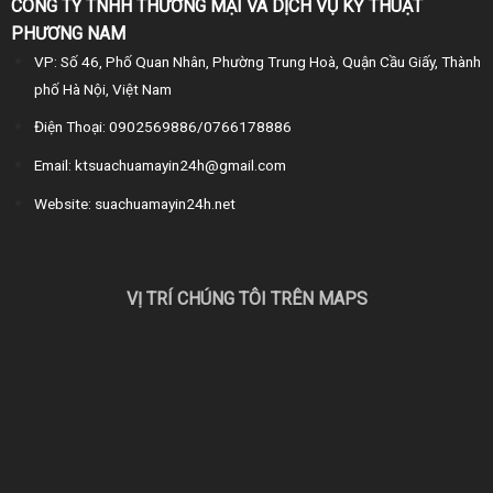
CÔNG TY TNHH THƯƠNG MẠI VÀ DỊCH VỤ KỸ THUẬT
PHƯƠNG NAM
VP: Số 46, Phố Quan Nhân, Phường Trung Hoà, Quận Cầu Giấy, Thành
phố Hà Nội, Việt Nam
Điện Thoại: 0902569886/0766178886
Email: ktsuachuamayin24h@gmail.com
Website: suachuamayin24h.net
VỊ TRÍ CHÚNG TÔI TRÊN MAPS