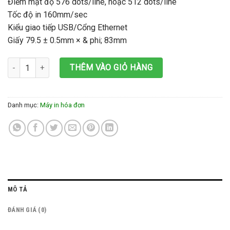
Điểm mật độ 576 dots/line, hoặc 512 dots/line
Tốc độ in 160mm/sec
Kiểu giao tiếp USB/Cổng Ethernet
Giấy 79.5 ± 0.5mm × & phi; 83mm
Máy in hóa đơn nhiệt XPrinter N160II WIFI + USB số lượng
THÊM VÀO GIỎ HÀNG
Danh mục:
Máy in hóa đơn
MÔ TẢ
ĐÁNH GIÁ (0)