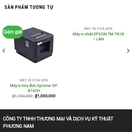
SẢN PHẨM TƯƠNG TỰ
MÁY IN HÓA ĐƠN
Giảm giá!
Máy in nhiệt EPSON TM-T81III
– LAN
MÁY IN HÓA ĐƠN
Máy in hóa đơn Xprinter XP
A160H
₫
1,700,000
₫
1,050,000
CÔNG TY TNHH THƯƠNG MẠI VÀ DỊCH VỤ KỸ THUẬT
PHƯƠNG NAM