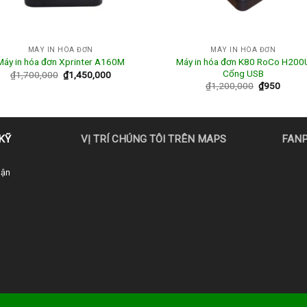
MÁY IN HÓA ĐƠN
MÁY IN HÓA ĐƠN
Máy in hóa đơn K80 RoCo H200
Máy in hóa đơn Xprinter A160M
Cổng USB
₫
1,700,000
₫
1,450,000
₫
1,200,000
₫
950
KỸ
VỊ TRÍ CHÚNG TÔI TRÊN MAPS
FAN
uận