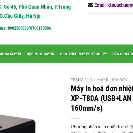
Email: ktsuachua
: Số 46, Phố Quan Nhân, P.Trung
Q.Cầu Giấy, Hà Nội
ine: 0902569886/0766178886
CHỮA MÁY IN
HỘP MƯC MÁY IN
CHO THUÊ MÁY PHOTOCOPY
SỬA CHỮA 
TRANG CHỦ
/
MÁY IN HÓA ĐƠN
Máy in hoá đơn nhiệt
XP-T80A (USB+LAN 
160mm/s)
Phương pháp in:In nhiệt trực tiế