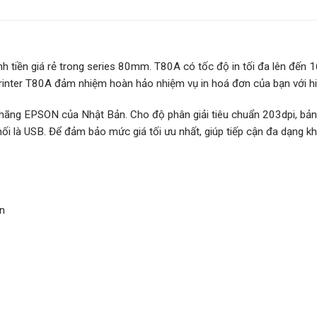
nh tiền giá rẻ trong series 80mm. T80A có tốc độ in tối đa lên đến
printer T80A đảm nhiệm hoàn hảo nhiệm vụ in hoá đơn của bạn với hi
hãng EPSON của Nhật Bản. Cho độ phân giải tiêu chuẩn 203dpi, bản in
nối là USB. Để đảm bảo mức giá tối ưu nhất, giúp tiếp cận đa dạng k
n