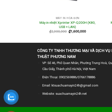
 HÓA ĐƠN
MÁY IN HÓA ĐƠN
Máy in nhiệt Xprinter XP-Q200H (K80,
Bluetooth ATP H58B
USB + LAN)
0
₫
950,000
₫
2,300,000
₫
1,600,000
CÔNG TY TNHH THƯƠNG MẠI VÀ DỊCH VỤ 
THUẬT PHƯƠNG NAM
VP: Số 46, Phố Quan Nhân, Phường Trung Hoà, Q
Cầu Giấy, Thành phố Hà Nội, Việt Nam
Điện Thoại: 0902569886/0766178886
Email: ktsuachuamayin24h@gmail.com
Website: suachuamayin24h.net