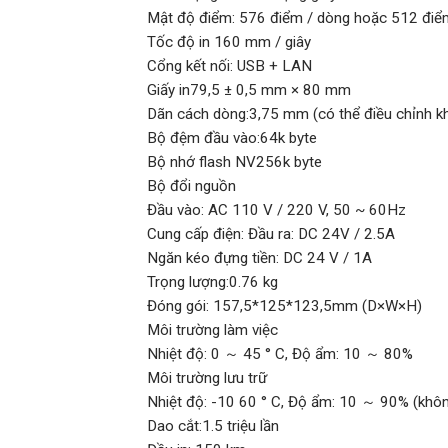
Mật độ điểm: 576 điểm / dòng hoặc 512 điể
Tốc độ in 160 mm / giây
Cổng kết nối: USB + LAN
Giấy in79,5 ± 0,5 mm × 80 mm
Dãn cách dòng:3,75 mm (có thể điều chỉnh k
Bộ đệm đầu vào:64k byte
Bộ nhớ flash NV256k byte
Bộ đổi nguồn
Đầu vào: AC 110 V / 220 V, 50 ~ 60Hz
Cung cấp điện: Đầu ra: DC 24V / 2.5A
Ngăn kéo đựng tiền: DC 24 V / 1A
Trọng lượng:0.76 kg
Đóng gói: 157,5*125*123,5mm (D×W×H)
Môi trường làm việc
Nhiệt độ: 0 ～ 45 ° C, Độ ẩm: 10 ～ 80%
Môi trường lưu trữ
Nhiệt độ: -10 60 ° C, Độ ẩm: 10 ～ 90% (khôn
Dao cắt:1.5 triệu lần