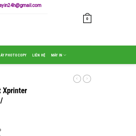
mayin24h@gmail.com
0
GIỎ HÀNG /
₫
0
MÁY PHOTOCOPY
LIÊN HỆ
MÁY IN
 Xprinter
/
p