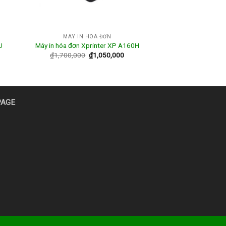
MÁY IN HÓA ĐƠN
U
Máy in hóa đơn Xprinter XP A160H
₫
1,700,000
₫
1,050,000
PAGE