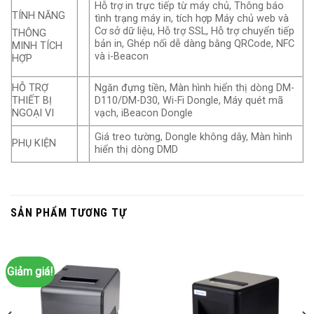
Hỗ trợ in trực tiếp từ máy chủ, Thông báo
TÍNH NĂNG
tình trạng máy in, tích hợp Máy chủ web và
Cơ sở dữ liệu, Hỗ trợ SSL, Hỗ trợ chuyển tiếp
THÔNG
bản in, Ghép nối dễ dàng bằng QRCode, NFC
MINH TÍCH
và i-Beacon
HỢP
HỖ TRỢ
Ngăn đựng tiền, Màn hình hiển thị dòng DM-
THIẾT BỊ
D110/DM-D30, Wi-Fi Dongle, Máy quét mã
NGOẠI VI
vạch, iBeacon Dongle
Giá treo tường, Dongle không dây, Màn hình
PHỤ KIỆN
hiển thị dòng DMD
SẢN PHẨM TƯƠNG TỰ
Giảm giá!