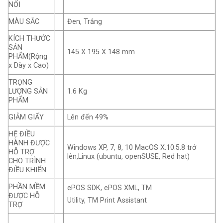
NỐI
MÀU SẮC
Đen, Trắng
KÍCH THƯỚC
SẢN
145 X 195 X 148 mm
PHẨM(Rộng
x Dày x Cao)
TRỌNG
LƯỢNG SẢN
1.6 Kg
PHẨM
GIẢM GIẤY
Lên đến 49%
HỆ ĐIỀU
HÀNH ĐƯỢC
Windows XP, 7, 8, 10 MacOS X.10.5.8 trở
HỖ TRỢ
lên,Linux (ubuntu, openSUSE, Red hat)
CHO TRÌNH
ĐIỀU KHIỂN
PHẦN MỀM
ePOS SDK, ePOS XML, TM
ĐƯỢC HỖ
Utility, TM Print Assistant
TRỢ