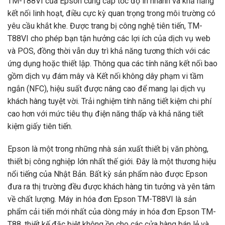
TM-T88VI của Epson cung cấp tốc độ in nhanh và khả năng
kết nối linh hoạt, điều cực kỳ quan trọng trong môi trường có
yêu cầu khắt khe. Được trang bị công nghệ tiên tiến, TM-
T88VI cho phép bạn tận hưởng các lợi ích của dịch vụ web
và POS, đồng thời vẫn duy trì khả năng tương thích với các
ứng dụng hoặc thiết lập. Thông qua các tính năng kết nối bao
gồm dịch vụ đám mây và Kết nối không dây phạm vi tầm
ngắn (NFC), hiệu suất được nâng cao để mang lại dịch vụ
khách hàng tuyệt vời. Trải nghiệm tính năng tiết kiệm chi phí
cao hơn với mức tiêu thụ điện năng thấp và khả năng tiết
kiệm giấy tiên tiến.
Epson là một trong những nhà sản xuất thiết bị văn phòng,
thiết bị công nghiệp lớn nhất thế giới. Đây là một thương hiệu
nổi tiếng của Nhật Bản. Bất kỳ sản phẩm nào được Epson
đưa ra thị trường đều được khách hàng tin tưởng và yên tâm
về chất lượng. Máy in hóa đơn Epson TM-T88VI là sản
phẩm cải tiến mới nhất của dòng máy in hóa đơn Epson TM-
T88, thiết kế đặc biệt không ồn cho các cửa hàng bán lẻ và