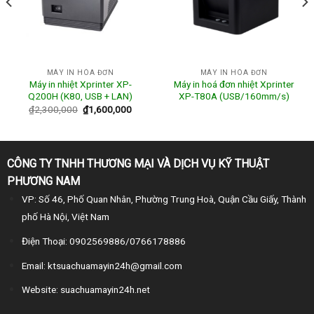
MÁY IN HÓA ĐƠN
MÁY IN HÓA ĐƠN
Máy in nhiệt Xprinter XP-
Máy in hoá đơn nhiệt Xprinter
Q200H (K80, USB + LAN)
XP-T80A (USB/160mm/s)
₫
2,300,000
₫
1,600,000
CÔNG TY TNHH THƯƠNG MẠI VÀ DỊCH VỤ KỸ THUẬT
PHƯƠNG NAM
VP: Số 46, Phố Quan Nhân, Phường Trung Hoà, Quận Cầu Giấy, Thành
phố Hà Nội, Việt Nam
Điện Thoại: 0902569886/0766178886
Email: ktsuachuamayin24h@gmail.com
Website: suachuamayin24h.net