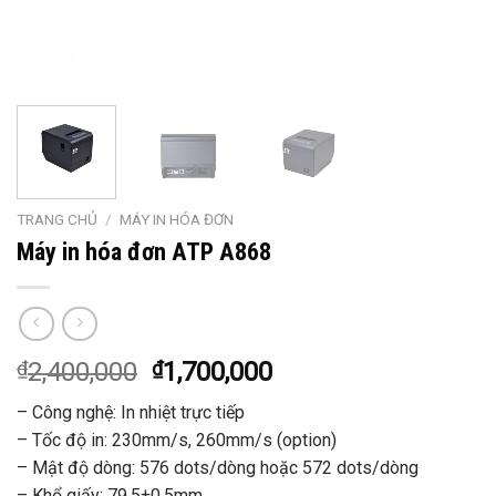
TRANG CHỦ
/
MÁY IN HÓA ĐƠN
Máy in hóa đơn ATP A868
₫
2,400,000
₫
1,700,000
– Công nghệ: In nhiệt trực tiếp
– Tốc độ in: 230mm/s, 260mm/s (option)
– Mật độ dòng: 576 dots/dòng hoặc 572 dots/dòng
– Khổ giấy: 79.5±0.5mm