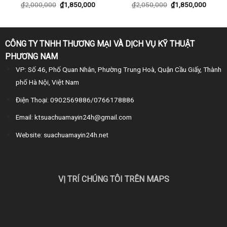
₫
2,000,000
₫
1,850,000
₫
2,050,000
₫
1,850,000
CÔNG TY TNHH THƯƠNG MẠI VÀ DỊCH VỤ KỸ THUẬT
PHƯƠNG NAM
VP: Số 46, Phố Quan Nhân, Phường Trung Hoà, Quận Cầu Giấy, Thành
phố Hà Nội, Việt Nam
Điện Thoại: 0902569886/0766178886
Email: ktsuachuamayin24h@gmail.com
Website: suachuamayin24h.net
VỊ TRÍ CHÚNG TÔI TRÊN MAPS