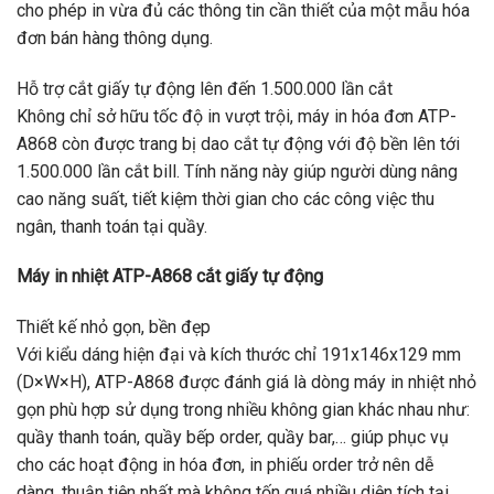
cho phép in vừa đủ các thông tin cần thiết của một mẫu hóa
đơn bán hàng thông dụng.
Hỗ trợ cắt giấy tự động lên đến 1.500.000 lần cắt
Không chỉ sở hữu tốc độ in vượt trội, máy in hóa đơn ATP-
A868 còn được trang bị dao cắt tự động với độ bền lên tới
1.500.000 lần cắt bill. Tính năng này giúp người dùng nâng
cao năng suất, tiết kiệm thời gian cho các công việc thu
ngân, thanh toán tại quầy.
Máy in nhiệt ATP-A868 cắt giấy tự động
Thiết kế nhỏ gọn, bền đẹp
Với kiểu dáng hiện đại và kích thước chỉ 191x146x129 mm
(D×W×H), ATP-A868 được đánh giá là dòng máy in nhiệt nhỏ
gọn phù hợp sử dụng trong nhiều không gian khác nhau như:
quầy thanh toán, quầy bếp order, quầy bar,… giúp phục vụ
cho các hoạt động in hóa đơn, in phiếu order trở nên dễ
dàng, thuận tiện nhất mà không tốn quá nhiều diện tích tại