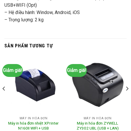
USB+WIFI (Opt)
– Hệ điều hành: Window, Android, iOS
– Trọng lượng: 2 kg
SẢN PHẨM TƯƠNG TỰ
Giảm giá!
Giảm giá!
MÁY IN HÓA ĐƠN
MÁY IN HÓA ĐƠN
Máy in hóa đơn nhiệt XPrinter
Máy in hóa đơn ZYWELL
N160II WIFI + USB
ZY302 UBL (USB + LAN)