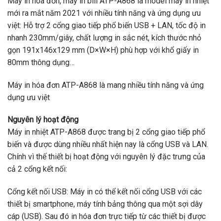
Máy in hóa đơn, máy in bill ATP-A868 là model máy in nhiệt
mới ra mắt năm 2021 với nhiều tính năng và ứng dụng ưu
việt: Hỗ trợ 2 cổng giao tiếp phổ biến USB + LAN, tốc độ in
nhanh 230mm/giây, chất lượng in sắc nét, kích thước nhỏ
gọn 191x146x129 mm (D×W×H) phù hợp với khổ giấy in
80mm thông dụng…
Máy in hóa đơn ATP-A868 là mang nhiều tính năng và ứng
dụng ưu việt
Nguyên lý hoạt động
Máy in nhiệt ATP-A868 được trang bị 2 cổng giao tiếp phổ
biến và được dùng nhiều nhất hiện nay là cổng USB và LAN.
Chính vì thế thiết bị hoạt động với nguyên lý đặc trưng của
cả 2 cổng kết nối:
Cổng kết nối USB: Máy in có thể kết nối cổng USB với các
thiết bị smartphone, máy tính bảng thông qua một sợi dây
cáp (USB). Sau đó in hóa đơn trực tiếp từ các thiết bị được