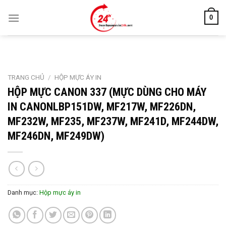
Skip
0
to
content
TRANG CHỦ
/
HỘP MỰC ÁY IN
HỘP MỰC CANON 337 (MỰC DÙNG CHO MÁY
IN CANONLBP151DW, MF217W, MF226DN,
MF232W, MF235, MF237W, MF241D, MF244DW,
MF246DN, MF249DW)
Danh mục:
Hộp mực áy in