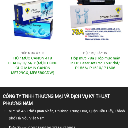
HỘP MỰC ÁY IN
HỘP MỰC ÁY IN
HỘP MỰC CANON 418
Hộp mực 78a | Hộp mực máy
BLACK/ C/ M/ Y (MỰC DÙNG
in HP LaserJet Pro 1536dnf/
CHO MÁY IN CANON
P1566/ P1530/ P1606
MF729CX, MF8580CDW)
CÔNG TY TNHH THƯƠNG MẠI VÀ DỊCH VỤ KỸ THUẬT
PHƯƠNG NAM
VP: Số 46, Phố Quan Nhân, Phường Trung Hoà, Quận Cầu Giấy, Thành
phố Hà Nội, Việt Nam
Điện Thoại: 0902569886/0766178886