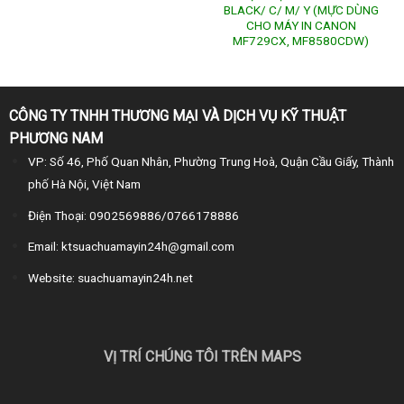
BLACK/ C/ M/ Y (MỰC DÙNG
CHO MÁY IN CANON
MF729CX, MF8580CDW)
CÔNG TY TNHH THƯƠNG MẠI VÀ DỊCH VỤ KỸ THUẬT
PHƯƠNG NAM
VP: Số 46, Phố Quan Nhân, Phường Trung Hoà, Quận Cầu Giấy, Thành
phố Hà Nội, Việt Nam
Điện Thoại: 0902569886/0766178886
Email: ktsuachuamayin24h@gmail.com
Website: suachuamayin24h.net
VỊ TRÍ CHÚNG TÔI TRÊN MAPS