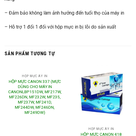
– Đảm bảo không làm ảnh hưởng đến tuổi thọ của máy in
– Hỗ trợ 1 đổi 1 đối với hộp mực in bị lỗi do sản xuất
SẢN PHẨM TƯƠNG TỰ
HỘP MỰC ÁY IN
HỘP MỰC CANON 337 (MỰC
DÙNG CHO MÁY IN
CANONLBP151DW, MF217W,
MF226DN, MF232W, MF235,
MF237W, MF241D,
MF244DW, MF246DN,
MF249DW)
HỘP MỰC ÁY IN
HỘP MỰC CANON 418