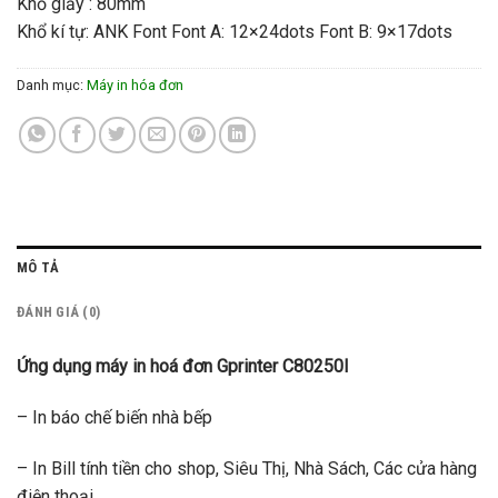
Khổ giấy : 80mm
Khổ kí tự: ANK Font Font A: 12×24dots Font B: 9×17dots
Danh mục:
Máy in hóa đơn
MÔ TẢ
ĐÁNH GIÁ (0)
Ứng dụng máy in hoá đơn Gprinter C80250I
– In báo chế biến nhà bếp
– In Bill tính tiền cho shop, Siêu Thị, Nhà Sách, Các cửa hàng
điện thoại,