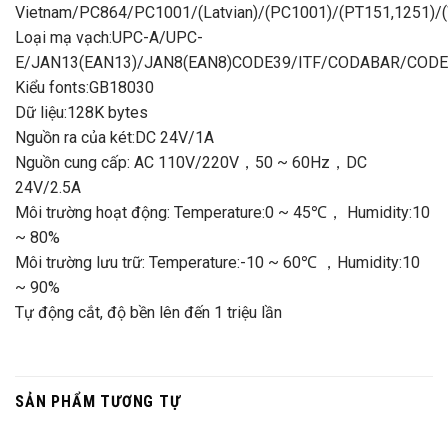
Vietnam/PC864/PC1001/(Latvian)/(PC1001)/(PT151,1251)/(
Loại mạ vạch:UPC-A/UPC-
E/JAN13(EAN13)/JAN8(EAN8)CODE39/ITF/CODABAR/COD
Kiểu fonts:GB18030
Dữ liệu:128K bytes
Nguồn ra của két:DC 24V/1A
Nguồn cung cấp: AC 110V/220V，50 ~ 60Hz，DC
24V/2.5A
Môi trường hoạt động: Temperature:0 ~ 45℃， Humidity:10
~ 80%
Môi trường lưu trữ: Temperature:-10 ~ 60℃ ，Humidity:10
~ 90%
Tự động cắt, độ bền lên đến 1 triệu lần
SẢN PHẨM TƯƠNG TỰ