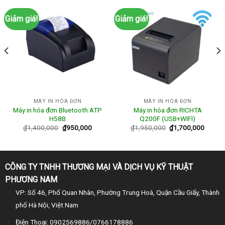
Giảm giá!
Giảm giá!
MÁY IN HÓA ĐƠN
MÁY IN HÓA ĐƠN
Máy in hóa đơn Bluetooth ATP
Máy in hóa đơn RICHTA
H58B
Q200F (USB+WIFI)
₫
1,400,000
₫
950,000
₫
1,950,000
₫
1,700,000
CÔNG TY TNHH THƯƠNG MẠI VÀ DỊCH VỤ KỸ THUẬT
PHƯƠNG NAM
VP: Số 46, Phố Quan Nhân, Phường Trung Hoà, Quận Cầu Giấy, Thành
phố Hà Nội, Việt Nam
Điện Thoại: 0902569886/0766178886