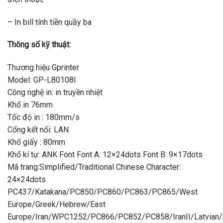
– In bill tính tiền quầy ba
Thông số kỹ thuật:
Thương hiệu Gprinter
Model: GP-L80108I
Công nghệ in: in truyền nhiệt
Khổ in 76mm
Tốc độ in : 180mm/s
Cổng kết nối: LAN
Khổ giấy : 80mm
Khổ kí tự: ANK Font Font A: 12×24dots Font B: 9×17dots
Mã trang:Simplified/Traditional Chinese Character:
24×24dots
PC437/Katakana/PC850/PC860/PC863/PC865/West
Europe/Greek/Hebrew/East
Europe/Iran/WPC1252/PC866/PC852/PC858/IranII/Latvian