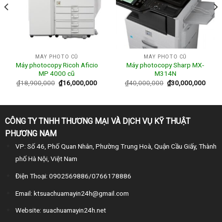
MÁY PHOTO CŨ
MÁY PHOTO CŨ
Máy photocopy Ricoh Aficio
Máy photocopy Sharp MX-
MP 4000 cũ
M314N
₫
18,900,000
₫
16,000,000
₫
40,000,000
₫
30,000,000
CÔNG TY TNHH THƯƠNG MẠI VÀ DỊCH VỤ KỸ THUẬT
PHƯƠNG NAM
VP: Số 46, Phố Quan Nhân, Phường Trung Hoà, Quận Cầu Giấy, Thành
phố Hà Nội, Việt Nam
Điện Thoại: 0902569886/0766178886
Email: ktsuachuamayin24h@gmail.com
Website: suachuamayin24h.net