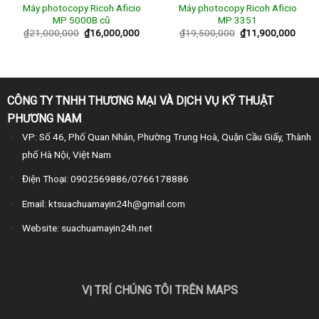
Máy photocopy Ricoh Aficio
Máy photocopy Ricoh Aficio
MP 5000B cũ
MP 3351
₫
21,000,000
₫
16,000,000
₫
19,500,000
₫
11,900,000
CÔNG TY TNHH THƯƠNG MẠI VÀ DỊCH VỤ KỸ THUẬT
PHƯƠNG NAM
VP: Số 46, Phố Quan Nhân, Phường Trung Hoà, Quận Cầu Giấy, Thành
phố Hà Nội, Việt Nam
Điện Thoại: 0902569886/0766178886
Email: ktsuachuamayin24h@gmail.com
Website: suachuamayin24h.net
VỊ TRÍ CHÚNG TÔI TRÊN MAPS