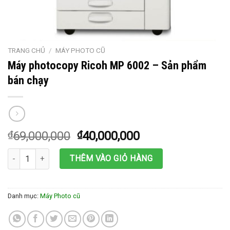
TRANG CHỦ
/
MÁY PHOTO CŨ
Máy photocopy Ricoh MP 6002 – Sản phẩm
bán chạy
₫
69,000,000
₫
40,000,000
Máy photocopy Ricoh MP 6002 - Sản phẩm bán chạy số lượng
THÊM VÀO GIỎ HÀNG
Danh mục:
Máy Photo cũ