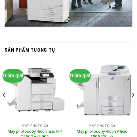
SẢN PHẨM TƯƠNG TỰ
Giảm giá!
Giảm giá!
MÁY PHOTO CŨ
MÁY PHOTO CŨ
Máy photocopy Ricoh màu MP
Máy photocopy Ricoh Aficio
C5502 mới 90%
MP 5500 cũ