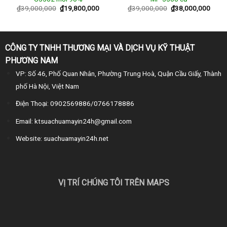
₫
39,000,000
₫
19,800,000
₫
39,000,000
₫
38,000,000
CÔNG TY TNHH THƯƠNG MẠI VÀ DỊCH VỤ KỸ THUẬT
PHƯƠNG NAM
VP: Số 46, Phố Quan Nhân, Phường Trung Hoà, Quận Cầu Giấy, Thành
phố Hà Nội, Việt Nam
Điện Thoại: 0902569886/0766178886
Email: ktsuachuamayin24h@gmail.com
Website: suachuamayin24h.net
VỊ TRÍ CHÚNG TÔI TRÊN MAPS