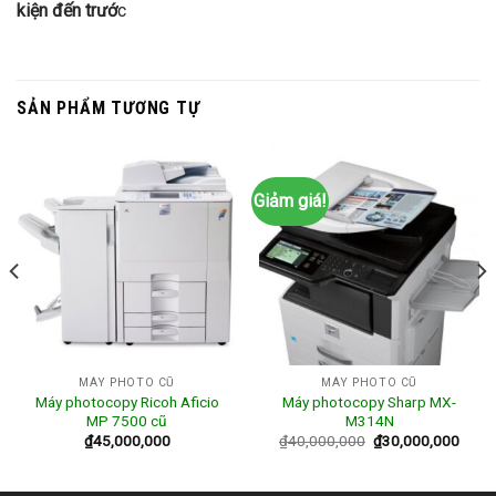
kiện đến trướ
c
SẢN PHẨM TƯƠNG TỰ
Giảm giá!
MÁY PHOTO CŨ
MÁY PHOTO CŨ
Máy photocopy Ricoh Aficio
Máy photocopy Sharp MX-
MP 7500 cũ
M314N
₫
45,000,000
₫
40,000,000
₫
30,000,000