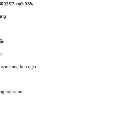
P 4002SP mới 95%
ạng
sẵn
ắc
 & in bằng tĩnh điện
rang màu/phút