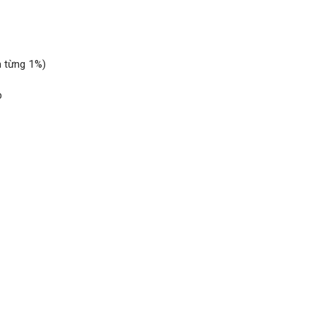
 từng 1%)
b