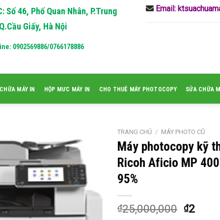
Email: ktsuachua
: Số 46, Phố Quan Nhân, P.Trung
Q.Cầu Giấy, Hà Nội
ine: 0902569886/0766178886
CHỮA MÁY IN
HỘP MƯC MÁY IN
CHO THUÊ MÁY PHOTOCOPY
SỬA CHỮA 
TRANG CHỦ
/
MÁY PHOTO CŨ
Máy photocopy kỹ t
Ricoh Aficio MP 40
95%
25,000,000
2
₫
₫