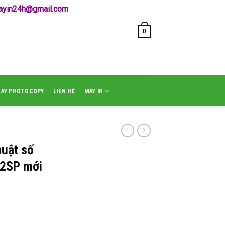
mayin24h@gmail.com
0
GIỎ HÀNG /
₫
0
MÁY PHOTOCOPY
LIÊN HỆ
MÁY IN
huật số
02SP mới