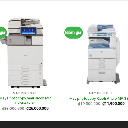
giá!
Giảm giá!
MÁY PHOTO CŨ
MÁY PHOTO CŨ
Máy Photocopy màu Ricoh MP
Máy photocopy Ricoh Aficio MP 3
C2504exSP
₫
19,500,000
₫
11,900,000
₫
33,000,000
₫
26,000,000