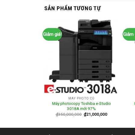
SẢN PHẨM TƯƠNG TỰ
Giảm giá!
Giảm 
HOTO CŨ
MÁY PHOTO CŨ
x VersaLink B7035
Máy photocopy Toshiba e-Studio
 phẩm bán chạy
3018A mới 97%
0
₫
20,000,000
₫
350,000,000
₫
21,000,000