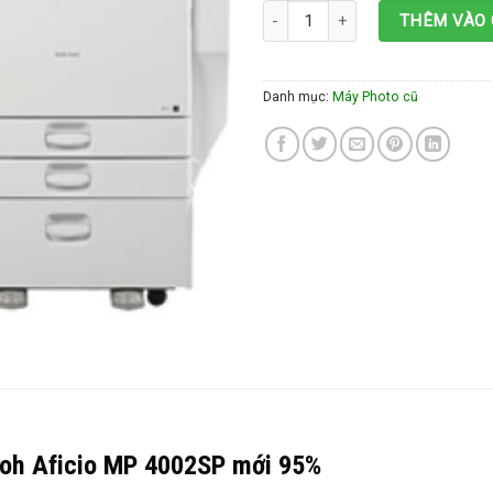
Máy photocopy kỹ thuật số Ricoh 
THÊM VÀO 
Danh mục:
Máy Photo cũ
coh Aficio MP 4002SP mới 95%