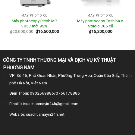
MÁY PHOTO CŨ
MÁY PHOTO CŨ
Máy photocopy Ricoh MP
Máy photocopy Toshiba e-
3053 mới 95%
Studio 305 cũ
₫
20,000,000
₫
16,500,000
₫
15,200,000
CÔNG TY TNHH THƯƠNG MẠI VÀ DỊCH VỤ KỸ THUẬT
PHƯƠNG NAM
VP: Số 46, Phố Quan Nhân, Phường Trung Hoà, Quận Cầu Giấy, Thành
phố Hà Nội, Việt Nam
Điện Thoại: 0902569886/0766178886
Email: ktsuachuamayin24h@gmail.com
Website: suachuamayin24h.net