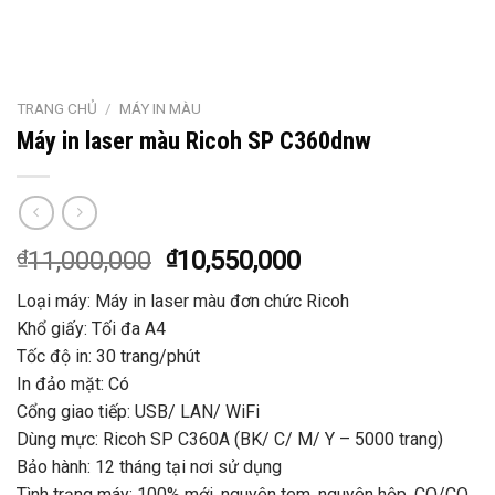
TRANG CHỦ
/
MÁY IN MÀU
Máy in laser màu Ricoh SP C360dnw
₫
11,000,000
₫
10,550,000
Loại máy: Máy in laser màu đơn chức Ricoh
Khổ giấy: Tối đa A4
Tốc độ in: 30 trang/phút
In đảo mặt: Có
Cổng giao tiếp: USB/ LAN/ WiFi
Dùng mực: Ricoh SP C360A (BK/ C/ M/ Y – 5000 trang)
Bảo hành: 12 tháng tại nơi sử dụng
Tình trạng máy: 100% mới, nguyên tem, nguyên hộp, CO/CQ