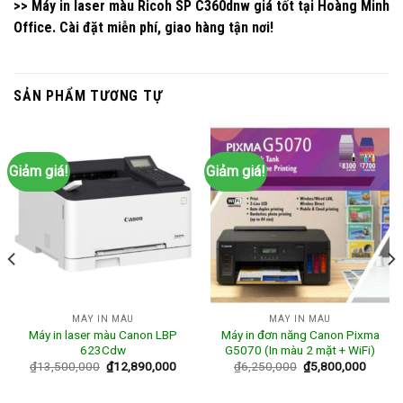
>> Máy in laser màu Ricoh SP
C360dnw
giá tốt tại
Hoàng Minh
Office
. Cài đặt miễn phí, giao hàng tận nơi!
SẢN PHẨM TƯƠNG TỰ
Giảm giá!
Giảm giá!
MÁY IN MÀU
MÁY IN MÀU
Máy in laser màu Canon LBP
Máy in đơn năng Canon Pixma
623Cdw
G5070 (In màu 2 mặt + WiFi)
₫
13,500,000
₫
12,890,000
₫
6,250,000
₫
5,800,000