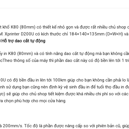
ệt khổ K80 (80mm) có thiết kế nhỏ gọn và được rất nhiều chủ shop c
0M. Xprinter D200U có kích thước chỉ 184×140×135mm (D×W×H) và c
0
Hỗ trợ dao cắt tự động
ấy in K80 (80mm) và có tính năng dao cắt tự động mà bạn không cầ
ụcTheo thông số của máy thì phần dao cắt này có độ bền lên tới 1 tri
0U có độ bền đầu in lên tới 100km giúp cho bạn không cần phải lo lắ
rình sử dụng bạn cũng nên định kỳ vệ sinh đầu in để tuổi thọ đầu in
c) sẽ giúp cho chủ shop tiết kiệm được khá nhiều chi phí so với các
lựa chọn phù hơp cho mọi cửa hàng.
là 200mm/s. Tốc độ là phần được nâng cấp so với phiên bản cũ, gi