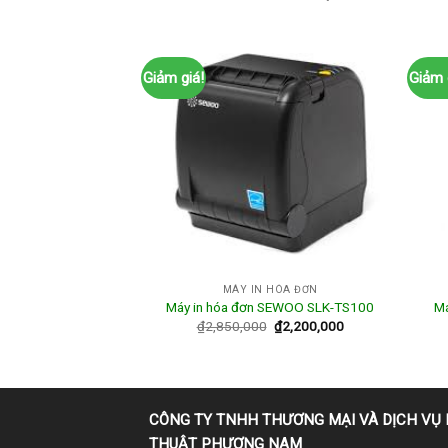
Giảm giá!
Giảm 
 HÓA ĐƠN
MÁY IN HÓA ĐƠN
 Sewoo SLK TS400
Má
Máy in hóa đơn SEWOO SLK-TS100
 USB+ Ethernet
₫
2,850,000
₫
2,200,000
0
₫
3,170,000
CÔNG TY TNHH THƯƠNG MẠI VÀ DỊCH VỤ 
THUẬT PHƯƠNG NAM