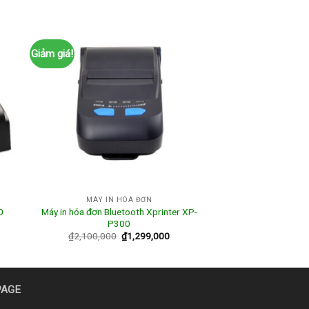
Giảm giá!
MÁY IN HÓA ĐƠN
0
Máy in hóa đơn Bluetooth Xprinter XP-
P300
₫
2,100,000
₫
1,299,000
PAGE