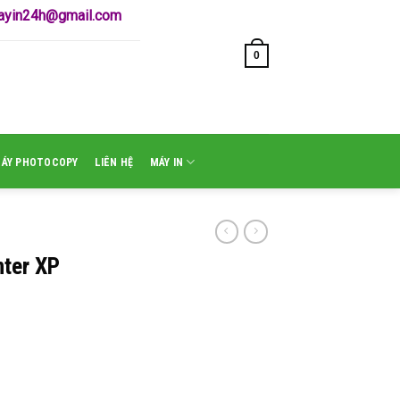
mayin24h@gmail.com
0
GIỎ HÀNG /
₫
0
MÁY PHOTOCOPY
LIÊN HỆ
MÁY IN
nter XP