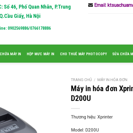
Email: ktsuachua
: Số 46, Phố Quan Nhân, P.Trung
Q.Cầu Giấy, Hà Nội
ine: 0902569886/0766178886
CHỮA MÁY IN
HỘP MƯC MÁY IN
CHO THUÊ MÁY PHOTOCOPY
SỬA CHỮA 
TRANG CHỦ
/
MÁY IN HÓA ĐƠN
Máy in hóa đơn Xpri
D200U
Thương hiệu: Xprinter
Model: D200U