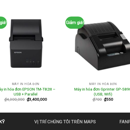
giá!
Giảm giá!
MÁY IN HÓA ĐƠN
MÁY IN HÓA ĐƠN
y in hóa đơn EPSON TM-T82III –
Máy in hóa đơn Gprinter GP-589
USB + Parallel
(USB, Wifi)
₫
4,300,000
₫
3,400,000
₫
700
₫
550
KỸ
VỊ TRÍ CHÚNG TÔI TRÊN MAPS
FAN