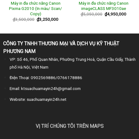
Máy in đa chức năng Canon
Máy in đa chức năng Canon
Pixma G2010 (In màu/ Scan/
imageCLASS MF3010ae
Copy)
₫
5,050,000
₫
4,950,000
₫
3,500,000
₫
3,250,000
CÔNG TY TNHH THƯƠNG MẠI VÀ DỊCH VỤ KỸ THUẬT
PHƯƠNG NAM
VP: Số 46, Phố Quan Nhân, Phường Trung Hoà, Quận Cầu Giấy, Thành
phố Hà Nội, Việt Nam
Điện Thoại: 0902569886/0766178886
Email: ktsuachuamayin24h@gmail.com
Website: suachuamayin24h.net
VỊ TRÍ CHÚNG TÔI TRÊN MAPS