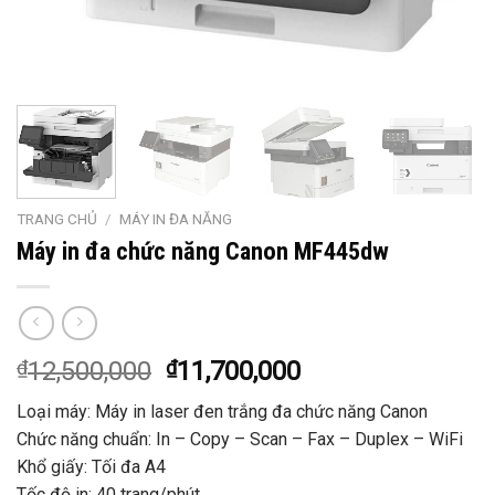
TRANG CHỦ
/
MÁY IN ĐA NĂNG
Máy in đa chức năng Canon MF445dw
₫
12,500,000
₫
11,700,000
Loại máy: Máy in laser đen trắng đa chức năng Canon
Chức năng chuẩn: In – Copy – Scan – Fax – Duplex – WiFi
Khổ giấy: Tối đa A4
Tốc độ in: 40 trang/phút