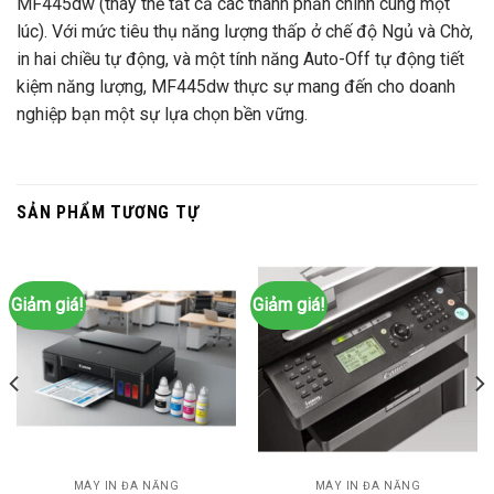
MF445dw (thay thế tất cả các thành phần chính cùng một
lúc). Với mức tiêu thụ năng lượng thấp ở chế độ Ngủ và Chờ,
in hai chiều tự động, và một tính năng Auto-Off tự động tiết
kiệm năng lượng, MF445dw thực sự mang đến cho doanh
nghiệp bạn một sự lựa chọn bền vững.
SẢN PHẨM TƯƠNG TỰ
Giảm giá!
Giảm giá!
MÁY IN ĐA NĂNG
MÁY IN ĐA NĂNG