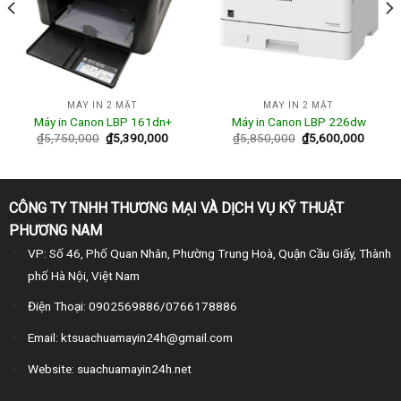
MÁY IN 2 MẶT
MÁY IN 2 MẶT
Máy in Canon LBP 161dn+
Máy in Canon LBP 226dw
₫
5,750,000
₫
5,390,000
₫
5,850,000
₫
5,600,000
CÔNG TY TNHH THƯƠNG MẠI VÀ DỊCH VỤ KỸ THUẬT
PHƯƠNG NAM
VP: Số 46, Phố Quan Nhân, Phường Trung Hoà, Quận Cầu Giấy, Thành
phố Hà Nội, Việt Nam
Điện Thoại: 0902569886/0766178886
Email: ktsuachuamayin24h@gmail.com
Website: suachuamayin24h.net