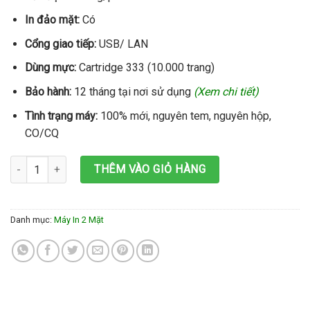
In đảo mặt:
Có
Cổng giao tiếp:
USB/ LAN
Dùng mực:
Cartridge 333 (10.000 trang)
Bảo hành:
12 tháng tại nơi sử dụng
(Xem chi tiết)
Tình trạng máy:
100% mới, nguyên tem, nguyên hộp,
CO/CQ
Máy in Canon LBP 8780x (A3 + In 2 mặt) số lượng
THÊM VÀO GIỎ HÀNG
Danh mục:
Máy In 2 Mặt