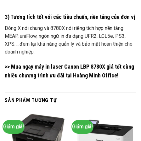
3) Tương tích tốt với các tiêu chuẩn, nền tảng của đơn vị
Dòng X nói chung và 8780X nói riêng tích hợp nền tảng
MEAP, uniFlow, ngôn ngữ in đa dạng UFR2, LCL5e, PS3,
XPS…..đem lại khả năng quản lý và bảo mật hoàn thiện cho
doanh nghiệp.
>> Mua ngay
máy in laser Canon LBP 8780X
giá tốt cùng
nhiều chương trình ưu đãi tại
Hoàng Minh Office!
SẢN PHẨM TƯƠNG TỰ
Giảm giá!
Giảm giá!