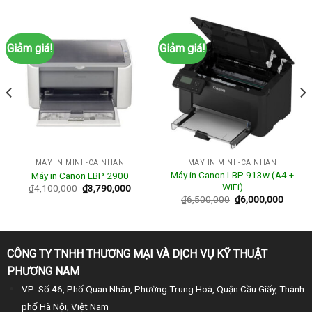
Giảm giá!
Giảm giá!
MÁY IN MINI -CÁ NHÂN
MÁY IN MINI -CÁ NHÂN
Máy in Canon LBP 913w (A4 +
Máy in Canon LBP 2900
WiFi)
₫
4,100,000
₫
3,790,000
₫
6,500,000
₫
6,000,000
CÔNG TY TNHH THƯƠNG MẠI VÀ DỊCH VỤ KỸ THUẬT
PHƯƠNG NAM
VP: Số 46, Phố Quan Nhân, Phường Trung Hoà, Quận Cầu Giấy, Thành
phố Hà Nội, Việt Nam