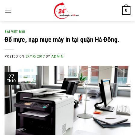
Skip
0
to
content
BÀI VIẾT MỚI
Đổ mực, nạp mực máy in tại quận Hà Đông.
POSTED ON
27/10/2017
BY
ADMIN
27
Th10